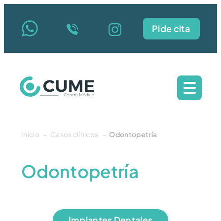
Pide cita
Inicio
-
Casos clínicos
-
Odontopetría
Odontopetría
Implantes Dentales