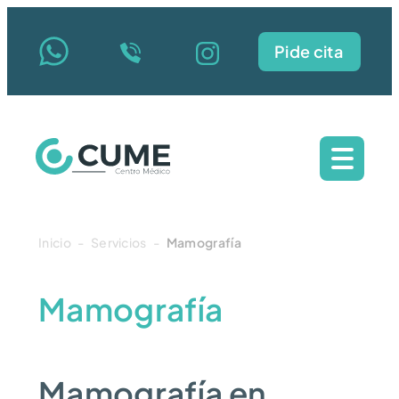
Pide cita
Inicio
-
Servicios
-
Mamografía
Mamografía
Mamografía en