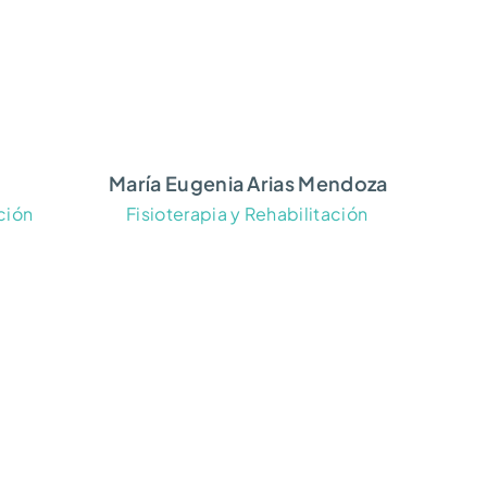
María Eugenia Arias Mendoza
Jime
ción
Fisioterapia y Rehabilitación
Fis