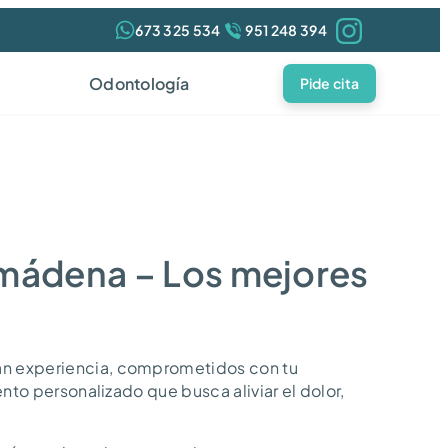
673 325 534
951 248 394
Odontología
Pide cita
almádena – Los mejores
an experiencia, comprometidos con tu
nto personalizado que busca aliviar el dolor,