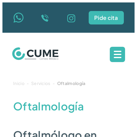
Pide cita
Inicio
-
Servicios
-
Oftalmología
Oftalmología
Oftalmólogo en