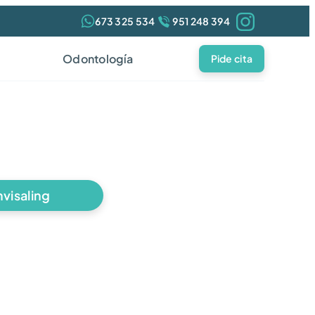
673 325 534
951 248 394
Odontología
Pide cita
nvisaling